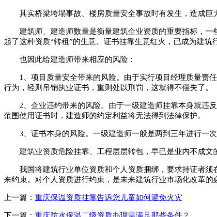
其实桥梁垮塌事故、楼房质量安全事故时有发生，造成巨大
建筑师、建造师数量是衡量建筑企业资质的重要指标，一些专
起了这种资质“转租”的生意。证书挂靠生意红火，已成为建筑
也因此给建造师带来相应的风险：
1、项目质量安全带来的风险。由于实行项目经理质量责任终
行为，轻则吊销执业证书，重则处以刑罚，这就得不偿失了。
2、企业违约带来的风险。由于一级建造师挂靠本身就违反了
范围使用证书时，建造师的约定利益将无法得到法律保护。
3、证书本身的风险。一级建造师一般是两到三年进行一次
建筑业资质危险挂靠、工程层层转包，早已是业内不成文的
我国将建筑行业单位资质和个人资质捆绑，要求持证者须在
来约束。对个人资质进行约束，是未来建筑行业市场化改革的
上一篇：
重庆保温资质挂靠告诉您儿童如何避免火灾
下一篇：
重庆防水保温二级资质办理需满足那些条件？